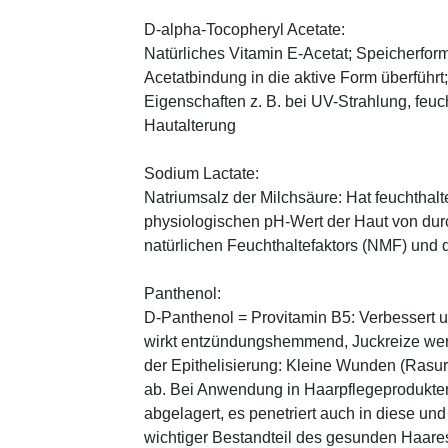
D-alpha-Tocopheryl Acetate:
Natürliches Vitamin E-Acetat; Speicherform
Acetatbindung in die aktive Form überführt
Eigenschaften z. B. bei UV-Strahlung, feuc
Hautalterung
Sodium Lactate:
Natriumsalz der Milchsäure: Hat feuchthal
physiologischen pH-Wert der Haut von durch
natürlichen Feuchthaltefaktors (NMF) und
Panthenol:
D-Panthenol = Provitamin B5: Verbessert 
wirkt entzündungshemmend, Juckreize wer
der Epithelisierung: Kleine Wunden (Rasu
ab. Bei Anwendung in Haarpflegeprodukten
abgelagert, es penetriert auch in diese und
wichtiger Bestandteil des gesunden Haares 