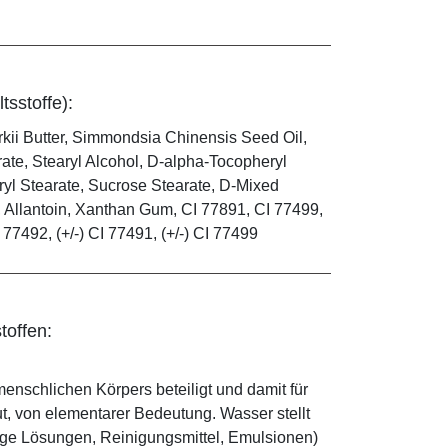
tsstoffe):
kii Butter, Simmondsia Chinensis Seed Oil,
ate, Stearyl Alcohol, D-alpha-Tocopheryl
ryl Stearate, Sucrose Stearate, D-Mixed
d, Allantoin, Xanthan Gum, CI 77891, CI 77499,
I 77492, (+/-) CI 77491, (+/-) CI 77499
toffen:
enschlichen Körpers beteiligt und damit für
ut, von elementarer Bedeutung. Wasser stellt
ige Lösungen, Reinigungsmittel, Emulsionen)