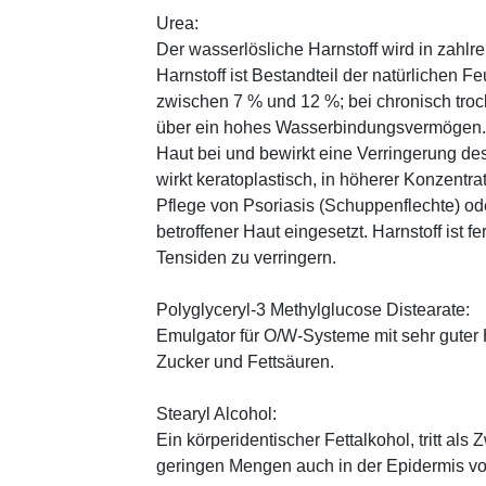
Urea:
Der wasserlösliche Harnstoff wird in zahlr
Harnstoff ist Bestandteil der natürlichen F
zwischen 7 % und 12 %; bei chronisch trock
über ein hohes Wasserbindungsvermögen. E
Haut bei und bewirkt eine Verringerung de
wirkt keratoplastisch, in höherer Konzentra
Pflege von Psoriasis (Schuppenflechte) ode
betroffener Haut eingesetzt. Harnstoff ist fe
Tensiden zu verringern.
Polyglyceryl-3 Methylglucose Distearate:
Emulgator für O/W-Systeme mit sehr guter 
Zucker und Fettsäuren.
Stearyl Alcohol:
Ein körperidentischer Fettalkohol, tritt als
geringen Mengen auch in der Epidermis v