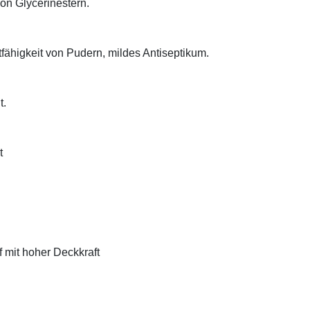
on Glycerinestern.
tfähigkeit von Pudern, mildes Antiseptikum.
t.
t
f mit hoher Deckkraft